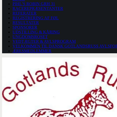
PIHL’S ROBIN GRH 31
RACEREPRÆSENTANTER
REFERATER
REGISTRERING AF FØL
RESULTATER
SPONSORER
UDSTILLING & KÅRING
UNGDOMSROSET
VEDTÆGTER & AVLSPROGRAM
VELKOMMEN TIL DANSK GOTLANDSRUSS AVLSFO
ÆRESMEDLEMMER