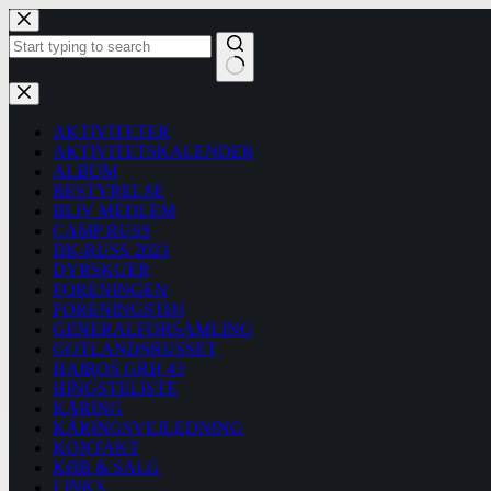
Fortsæt
til
indhold
Ingen
resultater
AKTIVITETER
AKTIVITETSKALENDER
ALBUM
BESTYRELSE
BLIV MEDLEM
CAMP RUSS
DK-RUSS 2023
DYRSKUER
FORENINGEN
FORENINGSTØJ
GENERALFORSAMLING
GOTLANDSRUSSET
HAIROS GRH 43
HINGSTELISTE
KÅRING
KÅRINGSVEJLEDNING
KONTAKT
KØB & SALG
LINKS