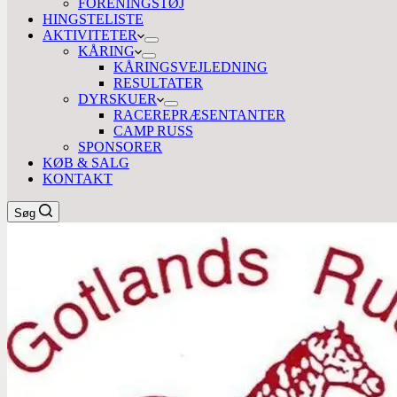
FORENINGSTØJ
HINGSTELISTE
AKTIVITETER
KÅRING
KÅRINGSVEJLEDNING
RESULTATER
DYRSKUER
RACEREPRÆSENTANTER
CAMP RUSS
SPONSORER
KØB & SALG
KONTAKT
Søg