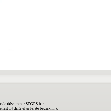
 for de tidsrammer SEGES har.
nest 14 dage efter første bedækning.