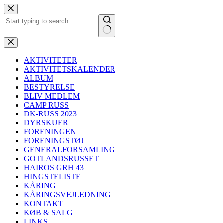
Fortsæt
til
indhold
Ingen
resultater
AKTIVITETER
AKTIVITETSKALENDER
ALBUM
BESTYRELSE
BLIV MEDLEM
CAMP RUSS
DK-RUSS 2023
DYRSKUER
FORENINGEN
FORENINGSTØJ
GENERALFORSAMLING
GOTLANDSRUSSET
HAIROS GRH 43
HINGSTELISTE
KÅRING
KÅRINGSVEJLEDNING
KONTAKT
KØB & SALG
LINKS