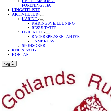
UNGDOMSROSET
FORENINGSTØJ
HINGSTELISTE
AKTIVITETER
KÅRING
KÅRINGSVEJLEDNING
RESULTATER
DYRSKUER
RACEREPRÆSENTANTER
CAMP RUSS
SPONSORER
KØB & SALG
KONTAKT
Søg