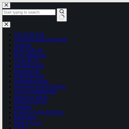
Fortsæt
til
indhold
Ingen
resultater
AKTIVITETER
AKTIVITETSKALENDER
ALBUM
BESTYRELSE
BLIV MEDLEM
CAMP RUSS
DK-RUSS 2023
DYRSKUER
FORENINGEN
FORENINGSTØJ
GENERALFORSAMLING
GOTLANDSRUSSET
HAIROS GRH 43
HINGSTELISTE
KÅRING
KÅRINGSVEJLEDNING
KONTAKT
KØB & SALG
LINKS