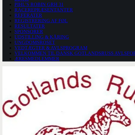
PIHL’S ROBIN GRH 31
RACEREPRÆSENTANTER
REFERATER
REGISTRERING AF FØL
RESULTATER
SPONSORER
UDSTILLING & KÅRING
UNGDOMSROSET
VEDTÆGTER & AVLSPROGRAM
VELKOMMEN TIL DANSK GOTLANDSRUSS AVLSFO
ÆRESMEDLEMMER