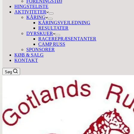
FORENINGSTØJ
HINGSTELISTE
AKTIVITETER
KÅRING
KÅRINGSVEJLEDNING
RESULTATER
DYRSKUER
RACEREPRÆSENTANTER
CAMP RUSS
SPONSORER
KØB & SALG
KONTAKT
Søg