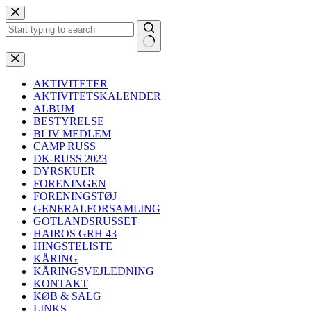
Fortsæt
til
indhold
Ingen
resultater
AKTIVITETER
AKTIVITETSKALENDER
ALBUM
BESTYRELSE
BLIV MEDLEM
CAMP RUSS
DK-RUSS 2023
DYRSKUER
FORENINGEN
FORENINGSTØJ
GENERALFORSAMLING
GOTLANDSRUSSET
HAIROS GRH 43
HINGSTELISTE
KÅRING
KÅRINGSVEJLEDNING
KONTAKT
KØB & SALG
LINKS