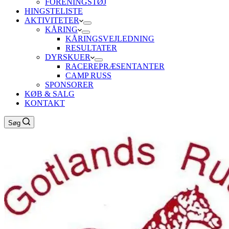
FORENINGSTØJ
HINGSTELISTE
AKTIVITETER
KÅRING
KÅRINGSVEJLEDNING
RESULTATER
DYRSKUER
RACEREPRÆSENTANTER
CAMP RUSS
SPONSORER
KØB & SALG
KONTAKT
Søg