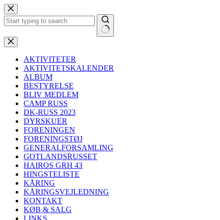
Fortsæt
til
indhold
Ingen
resultater
AKTIVITETER
AKTIVITETSKALENDER
ALBUM
BESTYRELSE
BLIV MEDLEM
CAMP RUSS
DK-RUSS 2023
DYRSKUER
FORENINGEN
FORENINGSTØJ
GENERALFORSAMLING
GOTLANDSRUSSET
HAIROS GRH 43
HINGSTELISTE
KÅRING
KÅRINGSVEJLEDNING
KONTAKT
KØB & SALG
LINKS