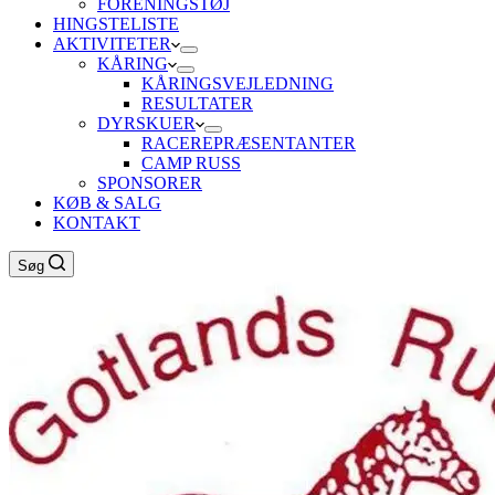
FORENINGSTØJ
HINGSTELISTE
AKTIVITETER
KÅRING
KÅRINGSVEJLEDNING
RESULTATER
DYRSKUER
RACEREPRÆSENTANTER
CAMP RUSS
SPONSORER
KØB & SALG
KONTAKT
Søg